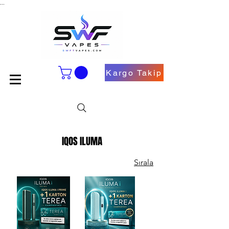
...
Kargo Takip
IQOS ILUMA
Sırala