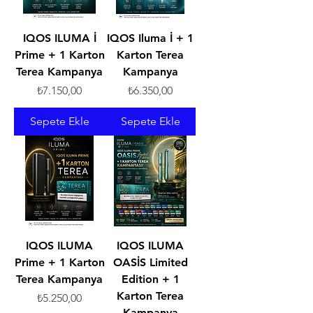
IQOS ILUMA İ
IQOS Iluma İ + 1
Prime + 1 Karton
Karton Terea
Terea Kampanya
Kampanya
Fiyat
Fiyat
₺7.150,00
₺6.350,00
Sepete Ekle
Sepete Ekle
IQOS ILUMA
IQOS ILUMA
Prime + 1 Karton
OASİS Limited
Terea Kampanya
Edition + 1
Karton Terea
Fiyat
₺5.250,00
Kampanya