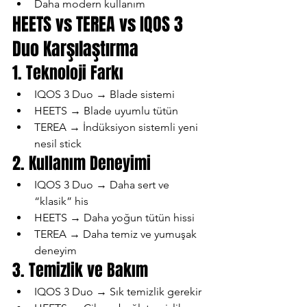
Daha modern kullanım
HEETS vs TEREA vs IQOS 3 
Duo Karşılaştırma
1. Teknoloji Farkı
IQOS 3 Duo → Blade sistemi
HEETS → Blade uyumlu tütün
TEREA → İndüksiyon sistemli yeni 
nesil stick
2. Kullanım Deneyimi
IQOS 3 Duo → Daha sert ve 
“klasik” his
HEETS → Daha yoğun tütün hissi
TEREA → Daha temiz ve yumuşak 
deneyim
3. Temizlik ve Bakım
IQOS 3 Duo → Sık temizlik gerekir