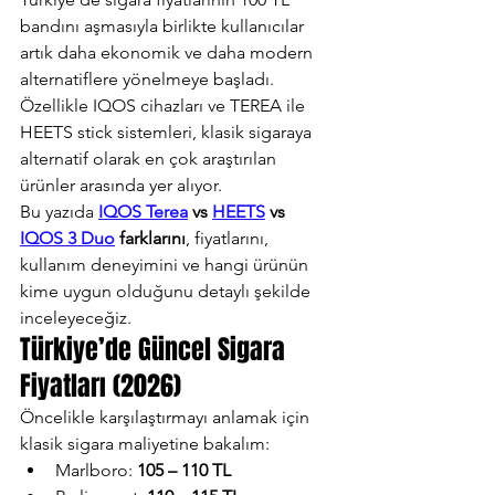
bandını aşmasıyla birlikte kullanıcılar 
artık daha ekonomik ve daha modern 
alternatiflere yönelmeye başladı. 
Özellikle IQOS cihazları ve TEREA ile 
HEETS stick sistemleri, klasik sigaraya 
alternatif olarak en çok araştırılan 
ürünler arasında yer alıyor.
Bu yazıda 
IQOS Terea
 vs 
HEETS
 vs 
IQOS 3 Duo
 farklarını
, fiyatlarını, 
kullanım deneyimini ve hangi ürünün 
kime uygun olduğunu detaylı şekilde 
inceleyeceğiz.
Türkiye’de Güncel Sigara 
Fiyatları (2026)
Öncelikle karşılaştırmayı anlamak için 
klasik sigara maliyetine bakalım:
Marlboro: 
105 – 110 TL