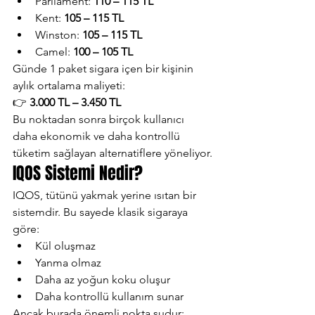
Parliament: 
110 – 115 TL
Kent: 
105 – 115 TL
Winston: 
105 – 115 TL
Camel: 
100 – 105 TL
Günde 1 paket sigara içen bir kişinin 
aylık ortalama maliyeti:
👉 
3.000 TL – 3.450 TL
Bu noktadan sonra birçok kullanıcı 
daha ekonomik ve daha kontrollü 
tüketim sağlayan alternatiflere yöneliyor.
IQOS Sistemi Nedir?
IQOS, tütünü yakmak yerine ısıtan bir 
sistemdir. Bu sayede klasik sigaraya 
göre:
Kül oluşmaz
Yanma olmaz
Daha az yoğun koku oluşur
Daha kontrollü kullanım sunar
Ancak burada önemli nokta şudur: