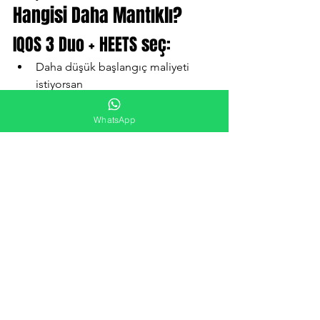
Hangisi Daha Mantıklı?
IQOS 3 Duo + HEETS seç:
Daha düşük başlangıç maliyeti 
istiyorsan
Klasik sigara hissine yakın bir 
deneyim istiyorsan
WhatsApp
Eski sistem seni rahatsız etmiyorsa
IQOS ILUMA
 + TEREA seç:
Daha modern cihaz istiyorsan
Temizlikle uğraşmak istemiyorsan
Daha stabil performans istiyorsan
Sonuç
Artan sigara fiyatlarıyla birlikte 
kullanıcılar artık daha kontrollü ve 
alternatif sistemlere yöneliyor. Bu 
noktada IQOS ekosistemi içinde: