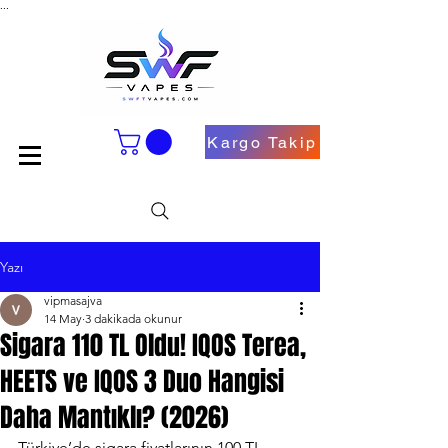
...
Kargo Takip
Yazı
vipmasajva
14 May
3 dakikada okunur
Sigara 110 TL Oldu! IQOS Terea,
HEETS ve IQOS 3 Duo Hangisi
Daha Mantıklı? (2026)
Türkiye’de sigara fiyatlarının 100 TL 