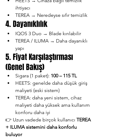
HEETS → Cihaza bağlı temizlik 
ihtiyacı
TEREA → Neredeyse sıfır temizlik
4. Dayanıklılık
IQOS 3 Duo → Blade kırılabilir
TEREA / ILUMA → Daha dayanıklı 
yapı
5. Fiyat Karşılaştırması 
(Genel Bakış)
Sigara (1 paket): 
100 – 115 TL
HEETS: genelde daha düşük giriş 
maliyeti (eski sistem)
TEREA: daha yeni sistem, cihaz 
maliyeti daha yüksek ama kullanım 
konforu daha iyi
👉 Uzun vadede birçok kullanıcı 
TEREA 
+ ILUMA sistemini daha konforlu 
buluyor