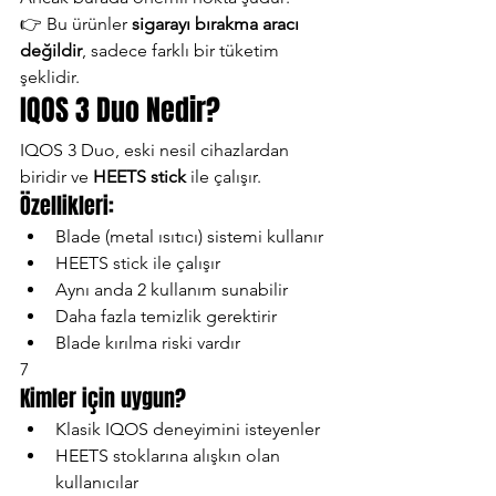
👉 Bu ürünler 
sigarayı bırakma aracı 
değildir
, sadece farklı bir tüketim 
şeklidir.
IQOS 3 Duo Nedir?
IQOS 3 Duo, eski nesil cihazlardan 
biridir ve 
HEETS stick
 ile çalışır.
Özellikleri:
Blade (metal ısıtıcı) sistemi kullanır
HEETS stick ile çalışır
Aynı anda 2 kullanım sunabilir
Daha fazla temizlik gerektirir
Blade kırılma riski vardır
7
Kimler için uygun?
Klasik IQOS deneyimini isteyenler
HEETS stoklarına alışkın olan 
kullanıcılar