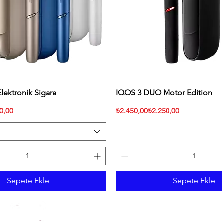
ektronik Sigara
Hızlı Bakış
IQOS 3 DUO Motor Edition
Hızlı Bakış
Normal Fiyat
İndirimli Fiyat
0,00
₺2.450,00
₺2.250,00
Sepete Ekle
Sepete Ekle