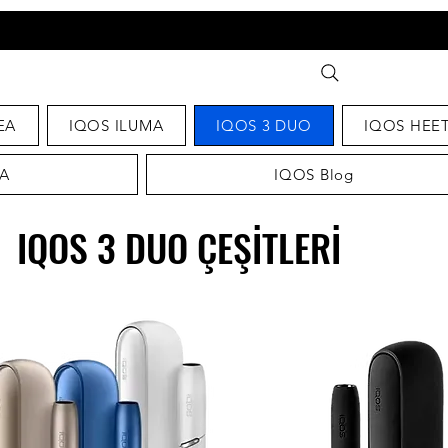
EA
IQOS ILUMA
IQOS 3 DUO
IQOS HEE
A
IQOS Blog
IQOS 3 DUO ÇEŞİTLERİ
IQOS 3 DUO ÇEŞİTLERİ