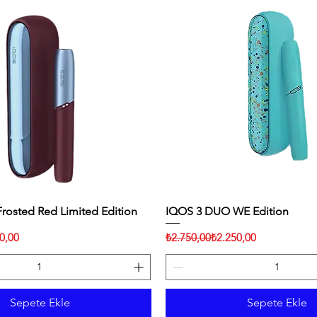
osted Red Limited Edition
Hızlı Bakış
IQOS 3 DUO WE Edition
Hızlı Bakış
Normal Fiyat
İndirimli Fiyat
0,00
₺2.750,00
₺2.250,00
Sepete Ekle
Sepete Ekle