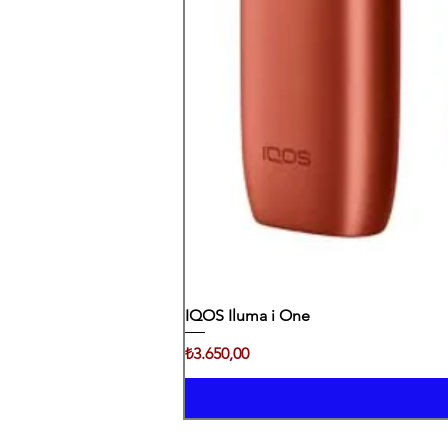
IQOS Iluma i One
Fiyat
₺3.650,00