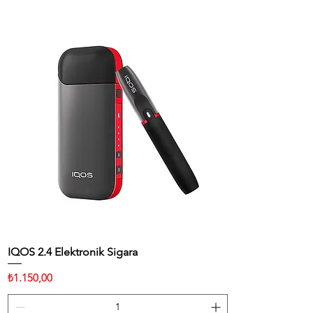
IQOS 2.4 Elektronik Sigara
Hızlı Bakış
Fiyat
₺1.150,00