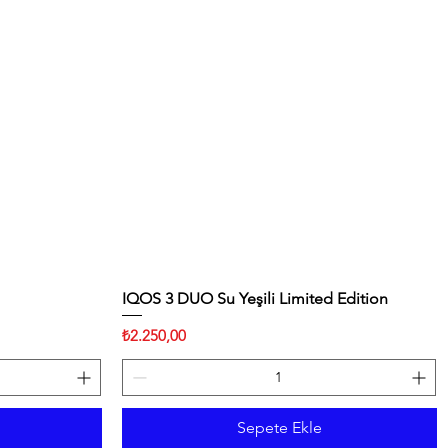
IQOS 3 DUO Su Yeşili Limited Edition
Hızlı Bakış
Fiyat
₺2.250,00
Sepete Ekle