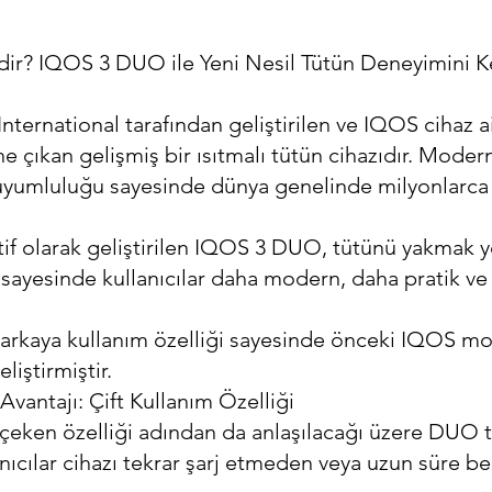
ir? IQOS 3 DUO ile Yeni Nesil Tütün Deneyimini K
ternational tarafından geliştirilen ve IQOS cihaz ai
 çıkan gelişmiş bir ısıtmalı tütün cihazıdır. Modern 
uyumluluğu sayesinde dünya genelinde milyonlarca ye
if olarak geliştirilen IQOS 3 DUO, tütünü yakmak ye
i sayesinde kullanıcılar daha modern, daha pratik v
arkaya kullanım özelliği sayesinde önceki IQOS mode
iştirmiştir.
antajı: Çift Kullanım Özelliği
ken özelliği adından da anlaşılacağı üzere DUO te
nıcılar cihazı tekrar şarj etmeden veya uzun süre b