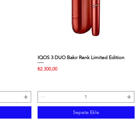
IQOS 3 DUO Bakır Renk Limited Edition
Hızlı Bakış
Fiyat
₺2.300,00
Sepete Ekle