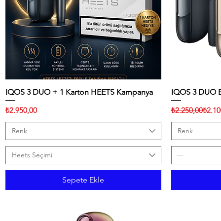
IQOS 3 DUO + 1 Karton HEETS Kampanya
Hızlı Bakış
IQOS 3 DUO El
Fiyat
Normal Fiyat
İndirimli Fiyat
₺2.950,00
₺2.250,00
₺2.10
Renk
Renk
Heets Seçimi
Sepete Ekle