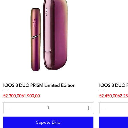
IQOS 3 DUO PRİSM Limited Edition
Hızlı Bakış
IQOS 3 DUO Fr
Normal Fiyat
İndirimli Fiyat
Normal Fiyat
İndirimli Fiyat
₺2.300,00
₺1.900,00
₺2.450,00
₺2.25
Sepete Ekle