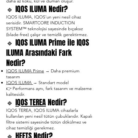
daha az koku, kül ve duman oluşur.
🔹 IQOS ILUMA Nedir?
IQOS ILUMA, IQOS’un yeni nesil cihaz
serisidir. SMARTCORE INDUCTION
SYSTEM™ teknolojisi sayesinde bıçaksız
(blade-free) çalışır ve temizlik gerektirmez.
🔹 IQOS ILUMA Prime ile IQOS
ILUMA Arasındaki Fark
Nedir?
IQOS ILUMA Prime
→ Daha premium
tasarım
IQOS ILUMA
→ Standart model
👉 Performans aynı, fark tasarım ve malzeme
kalitesidir.
🔹
IQOS TEREA
Nedir?
IQOS TEREA, IQOS ILUMA cihazlarla
kullanılan yeni nesil tütün çubuklarıdır. Kapalı
filtre sistemi sayesinde tütün dökülmez ve
cihaz temizliği gerekmez.
🔹
HEETS
Nedir?