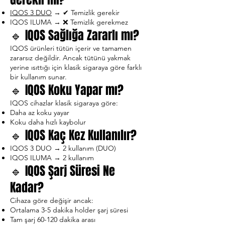
IQOS 3 DUO
→ ✔ Temizlik gerekir
IQOS ILUMA → ❌ Temizlik gerekmez
🔹 IQOS Sağlığa Zararlı mı?
IQOS ürünleri tütün içerir ve tamamen
zararsız değildir. Ancak tütünü yakmak
yerine ısıttığı için klasik sigaraya göre farklı
bir kullanım sunar.
🔹 IQOS Koku Yapar mı?
IQOS cihazlar klasik sigaraya göre:
Daha az koku yayar
Koku daha hızlı kaybolur
🔹 IQOS Kaç Kez Kullanılır?
IQOS 3 DUO → 2 kullanım (DUO)
IQOS ILUMA → 2 kullanım
🔹 IQOS Şarj Süresi Ne
Kadar?
Cihaza göre değişir ancak:
Ortalama 3-5 dakika holder şarj süresi
Tam şarj 60-120 dakika arası