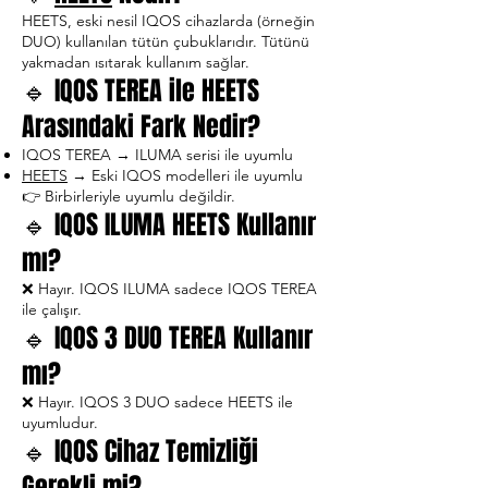
HEETS, eski nesil IQOS cihazlarda (örneğin
DUO) kullanılan tütün çubuklarıdır. Tütünü
yakmadan ısıtarak kullanım sağlar.
🔹 IQOS TEREA ile HEETS
Arasındaki Fark Nedir?
IQOS TEREA → ILUMA serisi ile uyumlu
HEETS
→ Eski IQOS modelleri ile uyumlu
👉 Birbirleriyle uyumlu değildir.
🔹 IQOS ILUMA HEETS Kullanır
mı?
❌ Hayır. IQOS ILUMA sadece IQOS TEREA
ile çalışır.
🔹 IQOS 3 DUO TEREA Kullanır
mı?
❌ Hayır. IQOS 3 DUO sadece HEETS ile
uyumludur.
🔹 IQOS Cihaz Temizliği
Gerekli mi?