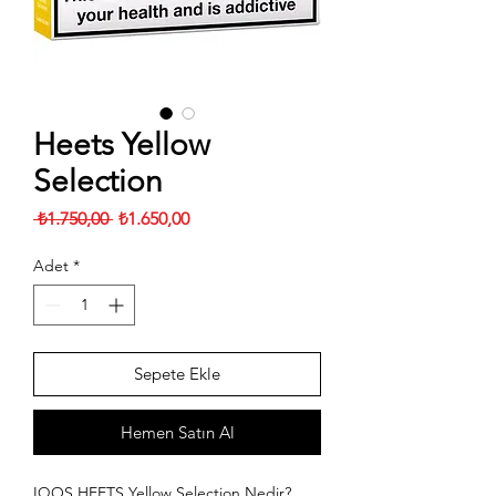
Heets Yellow
Selection
Normal
İndirimli
 ₺1.750,00 
₺1.650,00
Fiyat
Fiyat
Adet
*
Sepete Ekle
Hemen Satın Al
IQOS HEETS Yellow Selection Nedir?