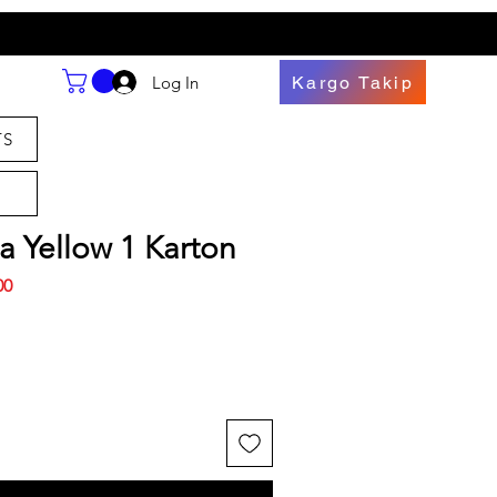
Log In
Kargo Takip
TS
a Yellow 1 Karton
İndirimli
00
Fiyat