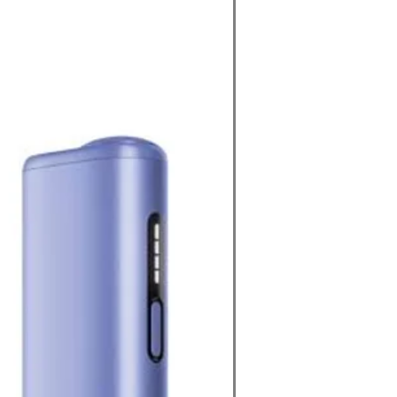
kkat çeken özelliği; hafif tütün
 ferah geçişlerle sunmasıdır. İçim
ssi oluşmadan dengeli bir aroma deneyimi
sı
i
uş
çişi
 uygun yapı
eneyim
nluk
EA Yellow aromasını:
ır.
askın meyve aromaları yerine sade ve
ması sayesinde geniş kullanıcı kitlesine