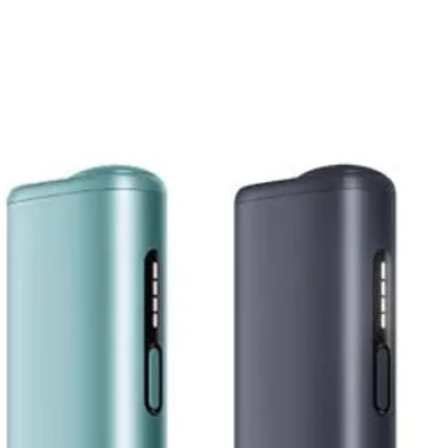
TEREA Yellow’un en di
aromasını yumuşak ve
sırasında sertlik hi
yaşanır.
Aroma Özellikleri
Hafif tütün aroma
Yumuşak içim hiss
Hafif ferah dokun
Dengeli aroma ge
Günlük kullanıma
Akıcı ve temiz d
Hafif – orta yoğu
Bazı kullanıcılar TER
Smooth tobacco
Light blend
Soft tobacco
Mild fresh taste
olarak tanımlamaktad
Yoğun mentol veya b
doğal tütün hissi sun
hitap etmektedir.