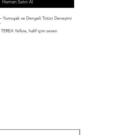
Hemen Satın Al
– Yumuşak ve Dengeli Tütün Deneyimi
?
n TEREA Yellow, hafif içim seven
arlanmış en dengeli TEREA çeşitlerinden
n aroması ve hafif ferah dokunuşlarıyla
low, yoğun aroma yerine daha sade ve
neyimi sunar.
ihazlarla tam uyumlu çalışan TEREA
duction System teknolojisi sayesinde
r. Böylece:
ım sağlanır
şur
rformansı sunulur
kle ağır tütün aroması istemeyen ve gün
rayan kullanıcılar tarafından yoğun
ktedir.
rofili