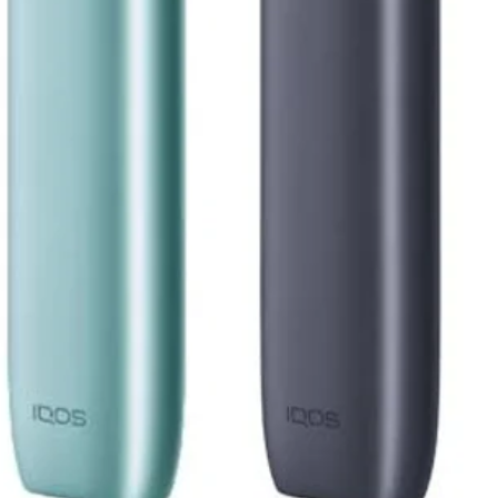
IQOS ILUMA ile Tam
IQOS ILUMA serisi içi
yalnızca ILUMA cihazla
Uyumlu modeller:
IQOS ILUMA
IQOS ILUMA PR
IQOS ILUMA ON
IQOS ILUMA i
IQOS ILUMA i P
IQOS ILUMA i O
Smartcore teknolojisi
Bıçaksız kullanım 
Daha temiz cihaz
Daha az tütün kalı
Stabil aroma per
Daha modern kull
Minimum temizlik 
TEREA Yellow İçim D
TEREA Yellow, hafif v
süreli günlük kullan
hafif tütün hissi ön
yumuşak aroma deng