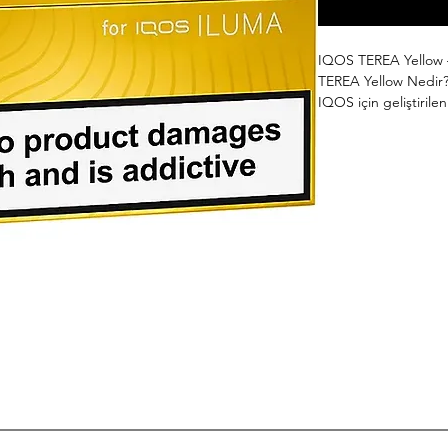
IQOS TEREA Yellow 
TEREA Yellow Nedir
IQOS için geliştirile
kullanıcılar için tas
biridir. Yumuşak tütü
öne çıkan TEREA Yel
akıcı bir kullanım de
IQOS ILUMA serisi c
Yellow, Smartcore In
tütünü yakmadan ısıtı
Kül oluşmaz
Ateş kullanılmaz
Daha temiz kullan
Daha az koku olu
Dengeli aroma pe
TEREA Yellow, özelli
boyu rahat kullanım a
şekilde tercih edilme
TEREA Yellow Aroma P