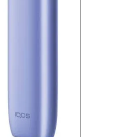
 Uyumlu Kullanım
n özel olarak geliştirilen TEREA Yellow
rla kullanılmalıdır.
IME
E
RIME
NE
nin avantajları:
sistemi
 deneyimi
ntısı
formansı
anım hissi
ihtiyacı
eneyimi
e yormayan yapısıyla özellikle uzun
ım için oldukça uygundur. İlk çekimde
e çıkarken, devam eden kullanımlarda
esi korunur.