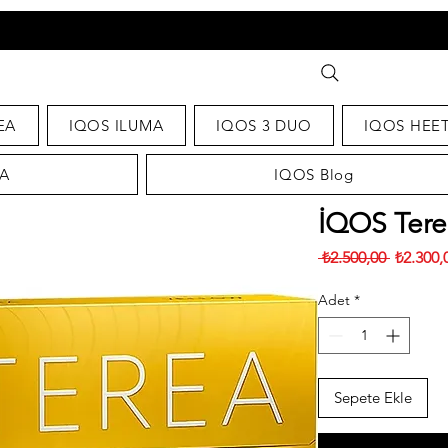
EA
IQOS ILUMA
IQOS 3 DUO
IQOS HEE
A
IQOS Blog
İQOS Tere
Normal
 ₺2.500,00 
₺2.300,
Fiyat
Adet
*
Sepete Ekle